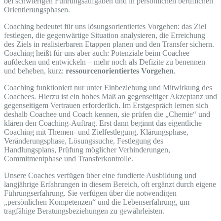
bei schwierigen Führungsaufgaben und in persönlichen beruflichen
Orientierungsphasen.
Coaching bedeutet für uns lösungsorientiertes Vorgehen: das Ziel
festlegen, die gegenwärtige Situation analysieren, die Erreichung
des Ziels in realisierbaren Etappen planen und den Transfer sichern.
Coaching heißt für uns aber auch: Potenziale beim Coachee
aufdecken und entwickeln – mehr noch als Defizite zu benennen
und beheben, kurz:
ressourcenorientiertes Vorgehen
.
Coaching funktioniert nur unter Einbeziehung und Mitwirkung des
Coachees. Hierzu ist ein hohes Maß an gegenseitiger Akzeptanz und
gegenseitigem Vertrauen erforderlich. Im Erstgespräch lernen sich
deshalb Coachee und Coach kennen, sie prüfen die „Chemie“ und
klären den Coaching-Auftrag. Erst dann beginnt das eigentliche
Coaching mit Themen- und Zielfestlegung, Klärungsphase,
Veränderungsphase, Lösungssuche, Festlegung des
Handlungsplans, Prüfung möglicher Verhinderungen,
Commitmentphase und Transferkontrolle.
Unsere Coaches verfügen über eine fundierte Ausbildung und
langjährige Erfahrungen in diesem Bereich, oft ergänzt durch eigene
Führungserfahrung. Sie verfügen über die notwendigen
„persönlichen Kompetenzen“ und die Lebenserfahrung, um
tragfähige Beratungsbeziehungen zu gewährleisten.